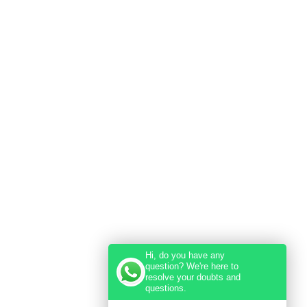
Hi, do you have any
question? We're here to
resolve your doubts and
questions.