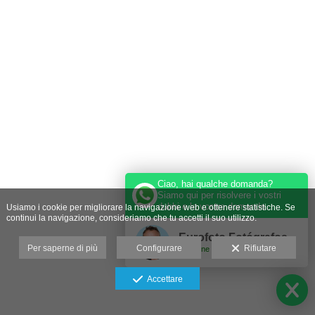
Ciao, hai qualche domanda?
Siamo qui per risolvere i vostri
dubbi e le vostre domande.
Usiamo i cookie per migliorare la navigazione web e ottenere statistiche. Se
continui la navigazione, consideriamo che tu accetti il suo utilizzo.
Eurofoto Fotógrafos
Per saperne di più
Configurare
Rifiutare
Online
Accettare