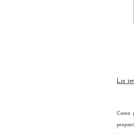
La im
Como p
prepar