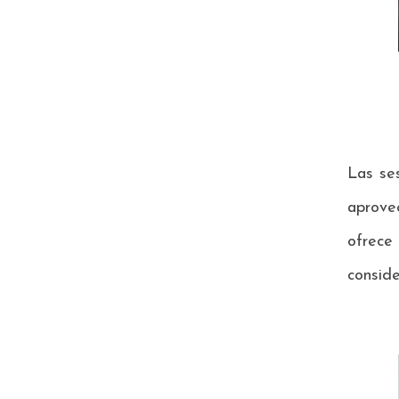
Las ses
aprovec
ofrece 
conside