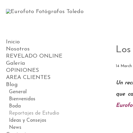
Inicio
Los
Nosotros
REVELADO ONLINE
Galería
14 March
OPINIONES
Videos
AREA CLIENTES
Preboda
Un rec
Blog
Boda
Postboda
General
que ca
Comunión
Bienvenidos
Eurofo
Book
Boda
Premamá
Reportajes de Estudio
ESTUDIO DE BEBÉS
Ideas y Consejos
News