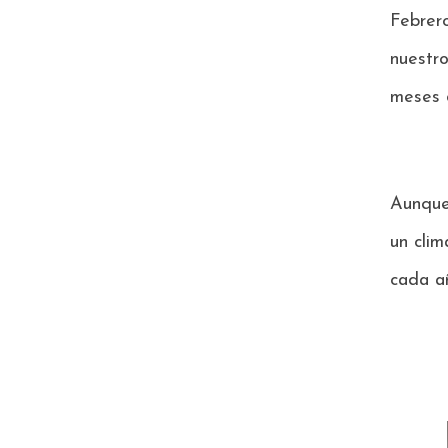
Febrer
nuestr
meses 
Aunque
un clim
cada añ