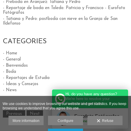
- Preboda en Aranjuez: Tatiana y Pedro
- Reportaje de boda en Toledo: Patricia y Francisco - Eurofoto
Fotógrafos
- Tatiana y Pedro: postboda con nieve en la Granja de San
Ildefonso
CATEGORIES
- Home
- General
- Bienvenidos
- Boda
- Reportajes de Estudio
- Ideas y Consejos
- News
Hi, do you have any question?
We're here to resolve your
doubts and questions.
We use cookies to improve browsing our website and get statistics. If you keep
browsing we understand that you agree this use.
Previous
Next
Eurofoto Fotógrafos
More information
Configure
Refuse
Online