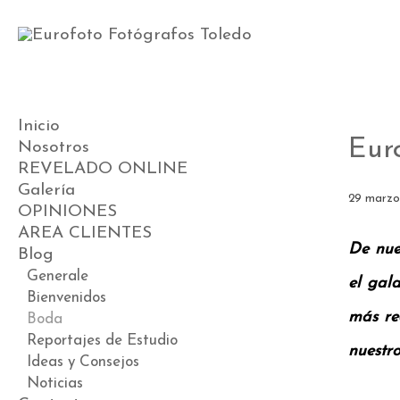
Inicio
Eur
Nosotros
REVELADO ONLINE
Galería
29 marzo
OPINIONES
Videos
AREA CLIENTES
Preboda
De nue
Blog
Boda
Postboda
Generale
el gal
Comunión
Bienvenidos
más re
Book
Boda
Premamá
Reportajes de Estudio
nuestro
ESTUDIO DE BEBÉS
Ideas y Consejos
Noticias