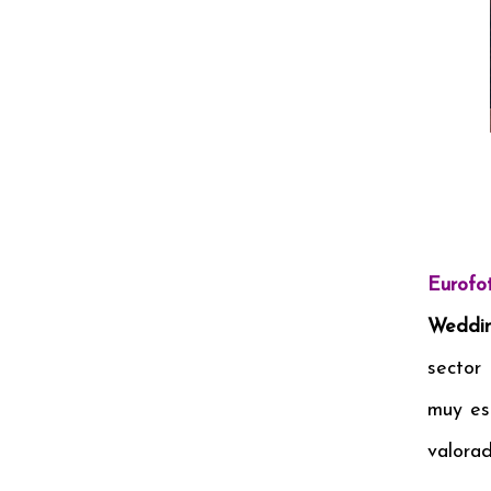
Eurofo
Weddin
sector
muy es
valorad