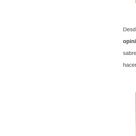
Desd
opini
sabr
hacer