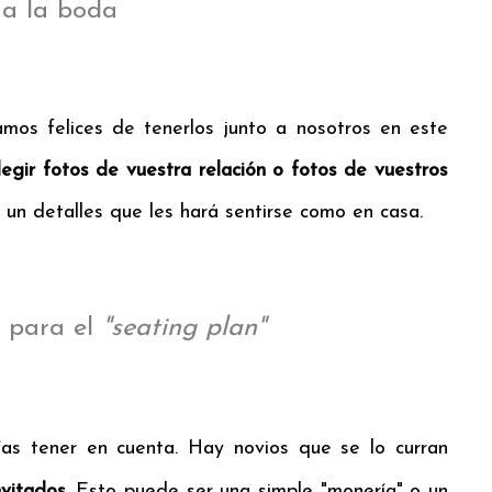
 a la boda
mos felices de tenerlos junto a nosotros en este
legir fotos de vuestra relación o fotos de vuestros
 un detalles que les hará sentirse como en casa.
o para el
"seating plan"
as tener en cuenta. Hay novios que se lo curran
nvitados
. Esto puede ser una simple "monería" o un