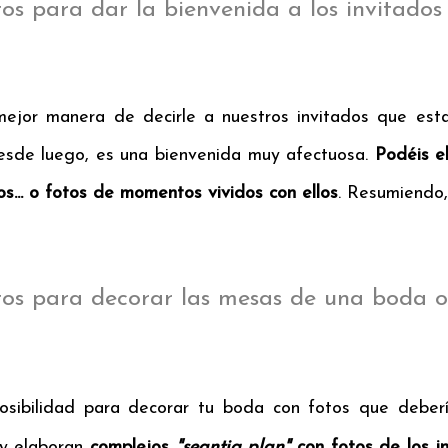
tos para dar la bienvenida a los invitados
ejor manera de decirle a nuestros invitados que esta
esde luego, es una bienvenida muy afectuosa.
Podéis e
os... o fotos de momentos vividos con ellos
. Resumiendo,
tos para decorar las mesas de una boda 
osibilidad para decorar tu boda con fotos que deberí
y elaboran
complejos
"seantig plan"
con fotos de los i