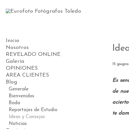
Inicio
Ide
Nosotros
REVELADO ONLINE
Galería
15 giugno
OPINIONES
Videos
AREA CLIENTES
Preboda
Es sen
Blog
Boda
Postboda
Generale
de nue
Comunión
Bienvenidos
acierto
Book
Boda
Premamá
Reportajes de Estudio
te damo
ESTUDIO DE BEBÉS
Ideas y Consejos
Noticias