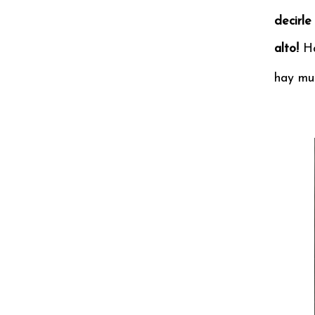
decirl
alto!
Ha
hay mu