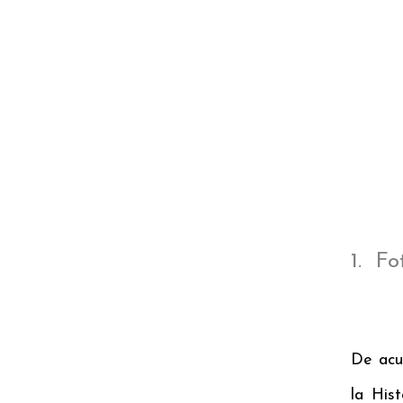
1. Fo
De acu
la His