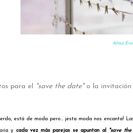
Alma Even
tos para el
"save the date"
o la invitació
erdo, está de moda pero... ¡esta moda nos encanta! Las
toria y
cada vez más parejas se apuntan al
"save the