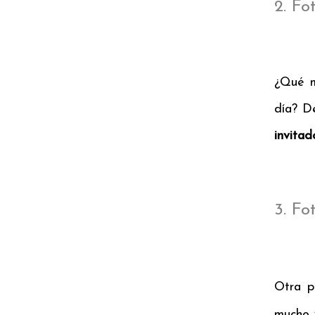
2. Fo
¿Qué m
día? D
invitad
3. Fo
Otra p
mucho 