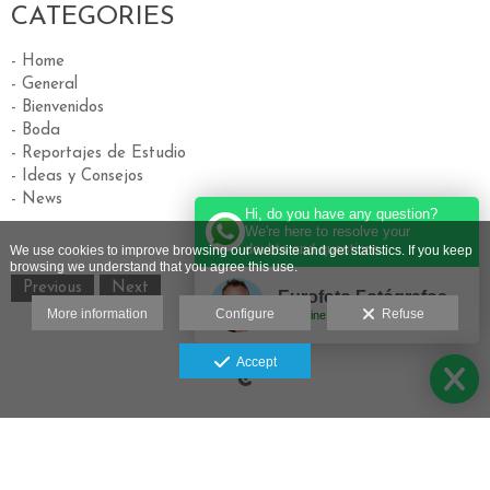
CATEGORIES
- Home
- General
- Bienvenidos
- Boda
- Reportajes de Estudio
- Ideas y Consejos
- News
Hi, do you have any question?
We're here to resolve your
doubts and questions.
We use cookies to improve browsing our website and get statistics. If you keep
browsing we understand that you agree this use.
Previous
Next
Eurofoto Fotógrafos
More information
Configure
Refuse
Online
Legal advice
Accept