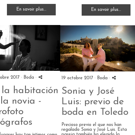
En savoir plus...
En savoir plus...
obre 2017 ·
Boda
·
19 octobre 2017 ·
Boda
·
 la habitación
Sonia y José
la novia -
Luis: previo de
rofoto
boda en Toledo
tógrafos
Precioso previo el que nos han
regalado Sonia y José Luis. Esta
pareja también ha elegido la
lugares hay tan íntimos como