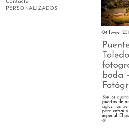
Contacto
PERSONALIZADOS
04 février 20
Puent
Toledo
fotogr
boda -
Fotógr
Son los guard
puertas de pa
siglos, han pe
para entrar o 
imperial. El p
al...