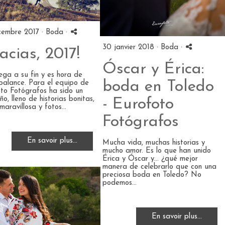
cembre 2017 ·
Boda
·
30 janvier 2018 ·
Boda
·
acias, 2017!
Óscar y Érica:
lega a su fin y es hora de
boda en Toledo
balance. Para el equipo de
to Fotógrafos ha sido un
o, lleno de historias bonitas,
- Eurofoto
aravillosa y fotos...
Fotógrafos
En savoir plus...
Mucha vida, muchas historias y
mucho amor. Es lo que han unido
Érica y Óscar y... ¿qué mejor
manera de celebrarlo que con una
preciosa boda en Toledo? No
podemos...
En savoir plus...