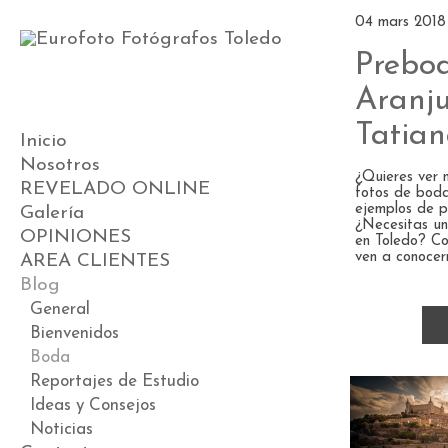
04 mars 2018
Prebo
Aranju
Tatian
Inicio
Nosotros
¿Quieres ver 
REVELADO ONLINE
fotos de bod
ejemplos de 
Galería
¿Necesitas u
OPINIONES
Videos
en Toledo? Co
ven a conocern
AREA CLIENTES
Preboda
Blog
Boda
Postboda
General
Comunión
Bienvenidos
Book
Boda
Premamá
Reportajes de Estudio
ESTUDIO DE BEBÉS
Ideas y Consejos
Noticias