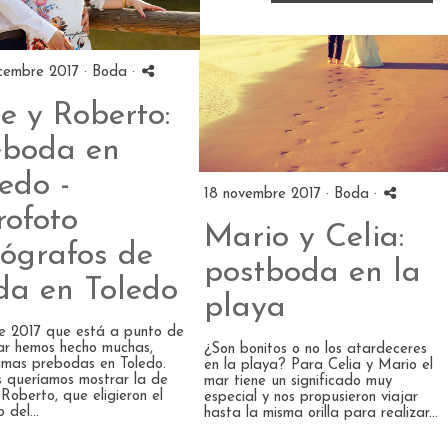
cembre 2017 ·
Boda
·
e y Roberto:
eboda en
edo -
18 novembre 2017 ·
Boda
·
rofoto
Mario y Celia:
tógrafos de
postboda en la
da en Toledo
playa
e 2017 que está a punto de
ar hemos hecho muchas,
¿Son bonitos o no los atardeceres
imas prebodas en Toledo.
en la playa? Para Celia y Mario el
 queríamos mostrar la de
mar tiene un significado muy
 Roberto, que eligieron el
especial y nos propusieron viajar
 del...
hasta la misma orilla para realizar...