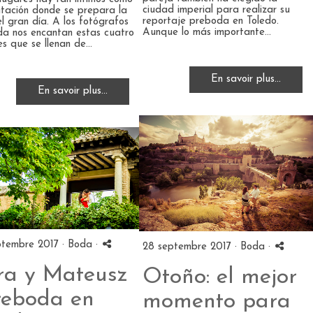
ciudad imperial para realizar su
itación donde se prepara la
reportaje preboda en Toledo.
el gran día. A los fotógrafos
Aunque lo más importante...
a nos encantan estas cuatro
s que se llenan de...
En savoir plus...
En savoir plus...
ptembre 2017 ·
Boda
·
28 septembre 2017 ·
Boda
·
ra y Mateusz
Otoño: el mejor
preboda en
momento para