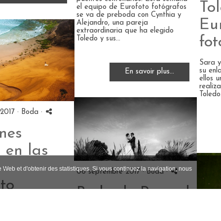
Tol
el equipo de Eurofoto fotógrafos
se va de preboda con Cynthia y
Eu
Alejandro, una pareja
extraordinaria que ha elegido
fot
Toledo y sus...
Sara y
su enl
En savoir plus...
ellos 
realiz
Toledo
 2017 ·
Boda
·
nes
 en las
-
e Web et d'obtenir des statistiques. Si vous continuez la navigation, nous
06 septembre 2017 ·
Boda
·
to
Boda de Raquel
afos
& Joan Miguel -
o