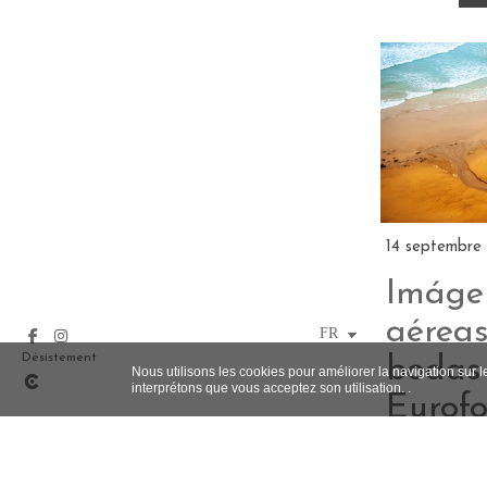
14 septembre
Imáge
aéreas
Désistement
bodas 
Nous utilisons les cookies pour améliorer la navigation sur l
interprétons que vous acceptez son utilisation. .
Eurofo
Fotógr
Toled