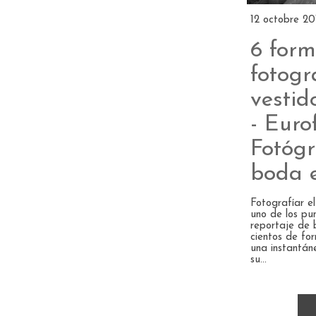
12 octobre 20
6 for
fotogr
vestid
- Euro
Fotógr
boda 
Fotografíar el
uno de los pu
reportaje de
cientos de fo
una instantán
su...