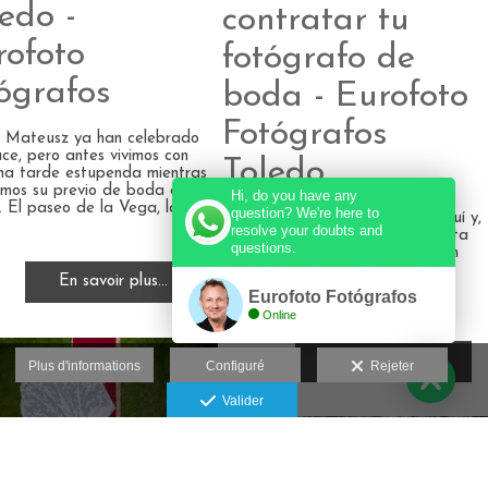
edo -
contratar tu
rofoto
fotógrafo de
ógrafos
boda - Eurofoto
Fotógrafos
 Mateusz ya han celebrado
ace, pero antes vivimos con
Toledo
una tarde estupenda mientras
amos su previo de boda en
Hi, do you have any
. El paseo de la Vega, las...
question? We're here to
Vuelta al cole. El otoño está aquí y,
resolve your doubts and
ahora sí que sí, empieza la cuenta
questions.
atrás. Si os casáis en 2018 y aún
tenéis cabos suelos es hora de
En savoir plus...
ponerse...
Eurofoto Fotógrafos
Online
En savoir plus...
Plus d'informations
Configuré
Rejeter
Valider