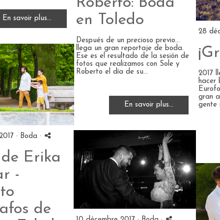
Roberto: Boda
en Toledo
En savoir plus...
28 dé
Después de un precioso previo...
llega un gran reportaje de boda.
¡Gr
Ese es el resultado de la sesión de
fotos que realizamos con Sole y
Roberto el día de su...
2017 l
hacer 
Eurofo
gran añ
En savoir plus...
gente m
2017 ·
Boda
·
 de Erika
r -
to
afos de
10 décembre 2017 ·
Boda
·