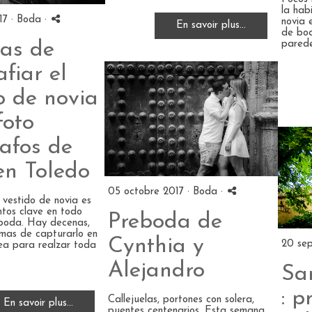
la hab
17 ·
Boda
·
novia 
En savoir plus...
de bod
parede
mas de
afiar el
o de novia
foto
afos de
en Toledo
05 octobre 2017 ·
Boda
·
 vestido de novia es
ntos clave en todo
Preboda de
 boda. Hay decenas,
rmas de capturarlo en
Cynthia y
20 se
ea para realzar toda
Alejandro
Sa
: 
Callejuelas, portones con solera,
En savoir plus...
puentes centenarios. Esta semana