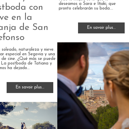
deseamos a Sara e Iñaki, que
stboda con
pronto celebrarán su boda....
ve en la
anja de San
En savoir plus...
efonso
 soleado, naturaleza y nieve.
ar especial en Segovia y una
 de cine. ¿Qué más se puede
 La postboda de Tatiana y
nos ha dejado...
En savoir plus...