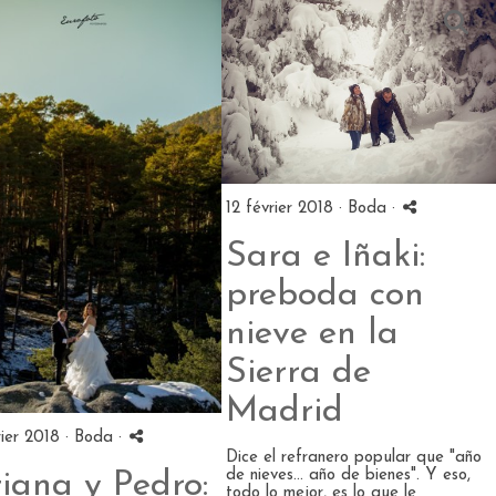
12 février 2018 ·
Boda
·
Sara e Iñaki:
preboda con
nieve en la
Sierra de
Madrid
rier 2018 ·
Boda
·
Dice el refranero popular que "año
de nieves... año de bienes". Y eso,
iana y Pedro:
todo lo mejor, es lo que le