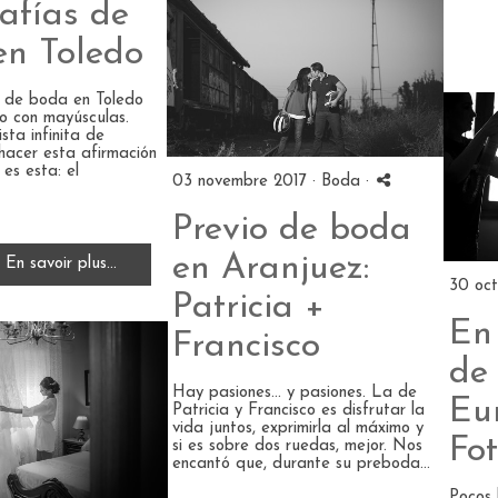
afías de
en Toledo
o de boda en Toledo
ro con mayúsculas.
sta infinita de
hacer esta afirmación
 es esta: el
03 novembre 2017 ·
Boda
·
Previo de boda
en Aranjuez:
En savoir plus...
30 oct
Patricia +
En
Francisco
de 
Hay pasiones... y pasiones. La de
Eu
Patricia y Francisco es disfrutar la
vida juntos, exprimirla al máximo y
Fo
si es sobre dos ruedas, mejor. Nos
encantó que, durante su preboda...
Pocos 