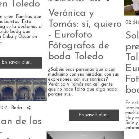
en Toledo
Verónica y
se unen. Familias que
Tomás: sí, quiero
as bonitas. Esta
02 dé
og se la dediamos al
io de boda que
- Eurofoto
Sol
n Erika y Óscar en
.
Fótografos de
pr
boda Toledo
Tol
En savoir plus...
Eu
¿Sabéis esas personas que dicen
muchísimo con sus miradas, con sus
Fo
expresiones, con sus sonrisas?
Verónica y Tomás son así; gente
bo
que no hace falta que diga nada
porque sus...
En est
termin
2017 ·
Boda
·
muchís
En savoir plus...
Hoy os
an de los
Sole y
entorno
-