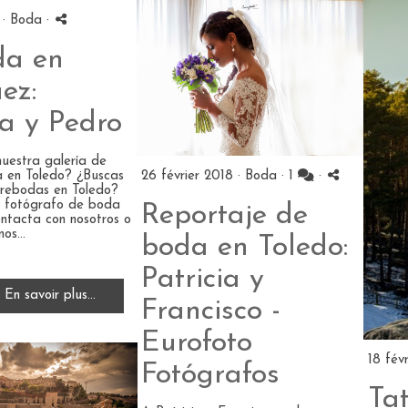
 ·
Boda
·
da en
ez:
a y Pedro
nuestra galería de
26 février 2018 ·
Boda
·
1
·
a en Toledo? ¿Buscas
prebodas en Toledo?
n fotógrafo de boda
Reportaje de
ntacta con nosotros o
os...
boda en Toledo:
Patricia y
En savoir plus...
Francisco -
Eurofoto
18 fév
Fotógrafos
Tat