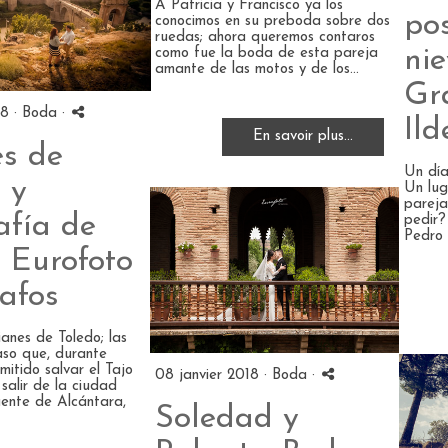
A Patricia y Francisco ya los
po
conocimos en su preboda sobre dos
ruedas; ahora queremos contaros
nie
como fue la boda de esta pareja
amante de las motos y de los...
Gr
18 ·
Boda
·
Ild
En savoir plus...
es de
Un día
 y
Un lug
pareja
afía de
pedir?
Pedro 
 Eurofoto
afos
ianes de Toledo; las
so que, durante
rmitido salvar el Tajo
08 janvier 2018 ·
Boda
·
salir de la ciudad
uente de Alcántara,
Soledad y