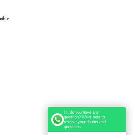
nible
Hi, do you have any
question? We're here to
resolve your doubts and
questions.