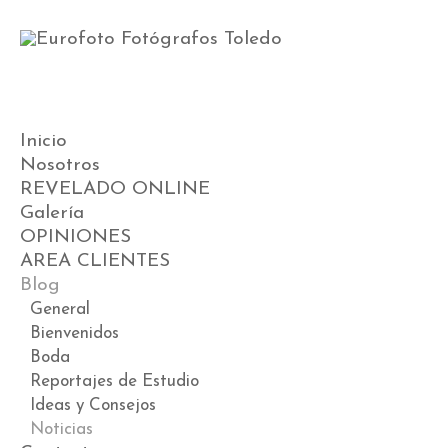
Inicio
Nosotros
REVELADO ONLINE
Galería
OPINIONES
Videos
AREA CLIENTES
Preboda
Blog
Boda
Postboda
General
Comunión
Bienvenidos
Book
Boda
Premamá
Reportajes de Estudio
ESTUDIO DE BEBÉS
Ideas y Consejos
Noticias