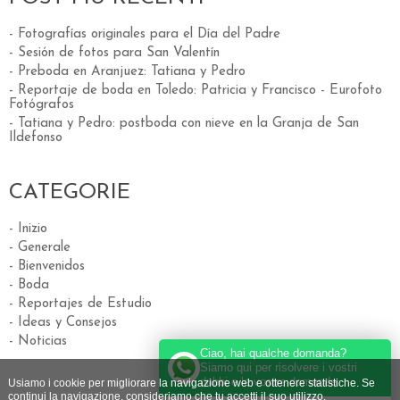
- Fotografías originales para el Día del Padre
- Sesión de fotos para San Valentín
- Preboda en Aranjuez: Tatiana y Pedro
- Reportaje de boda en Toledo: Patricia y Francisco - Eurofoto
Fotógrafos
- Tatiana y Pedro: postboda con nieve en la Granja de San
Ildefonso
CATEGORIE
- Inizio
- Generale
- Bienvenidos
- Boda
- Reportajes de Estudio
- Ideas y Consejos
- Noticias
Ciao, hai qualche domanda?
Siamo qui per risolvere i vostri
dubbi e le vostre domande.
Usiamo i cookie per migliorare la navigazione web e ottenere statistiche. Se
continui la navigazione, consideriamo che tu accetti il suo utilizzo.