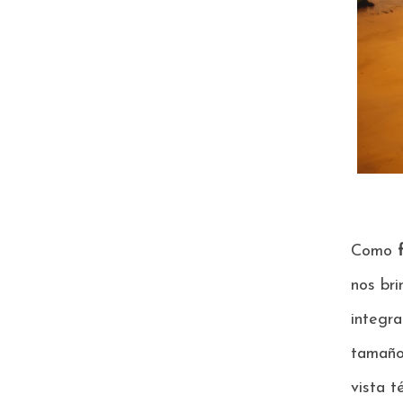
Como
nos bri
integr
tamaño
vista t