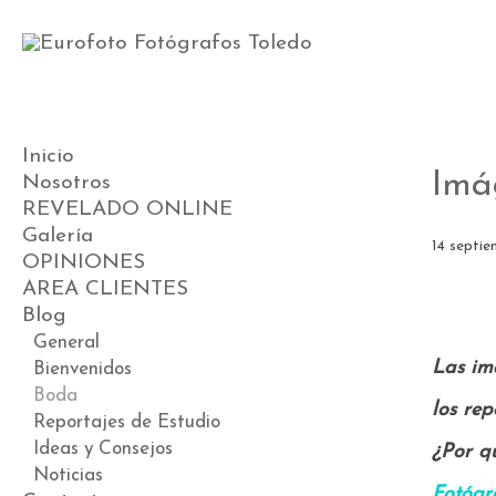
Inicio
Imá
Nosotros
REVELADO ONLINE
Galería
14 septie
OPINIONES
Videos
AREA CLIENTES
Preboda
Blog
Boda
Postboda
General
Las im
Comunión
Bienvenidos
Book
Boda
los re
Premamá
Reportajes de Estudio
Bebés
Ideas y Consejos
¿Por q
Noticias
Fotógr