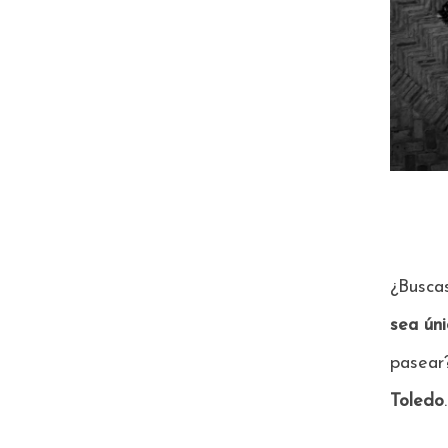
¿Busca
sea úni
pasear
Toledo
.