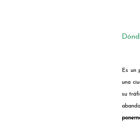
Dónde
Es un 
una ci
su tráf
aband
ponern