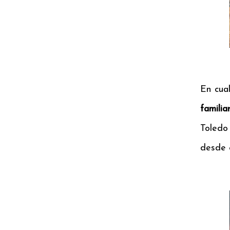
En cua
familia
Toledo 
desde e