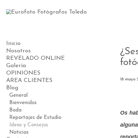
Inicio
¿Se
Nosotros
REVELADO ONLINE
fot
Galería
OPINIONES
Videos
18 mayo 
AREA CLIENTES
Preboda
Blog
Boda
Postboda
General
Comunión
Bienvenidos
Book
Boda
Os hab
Premamá
Reportajes de Estudio
alguna
Bebés
Ideas y Consejos
Noticias
report