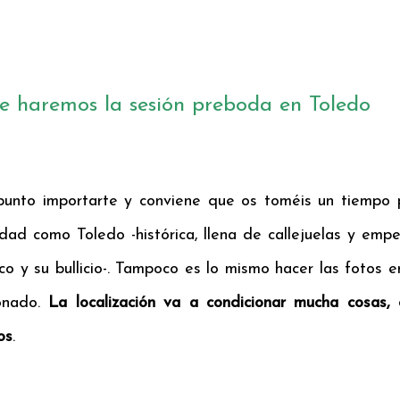
 haremos la sesión preboda en Toledo
punto importarte y conviene que os toméis un tiempo p
udad como Toledo -histórica, llena de callejuelas y em
ico y su bullicio-. Tampoco es lo mismo hacer las fotos 
onado.
La localización va a condicionar mucha cosas,
os
.