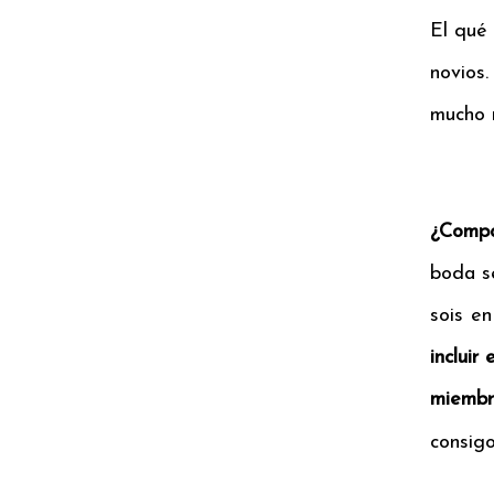
El qué
novios
mucho m
¿Compa
boda se
sois en
incluir
miembr
consigo