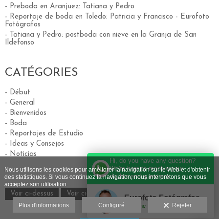
- Preboda en Aranjuez: Tatiana y Pedro
- Reportaje de boda en Toledo: Patricia y Francisco - Eurofoto
Fotógrafos
- Tatiana y Pedro: postboda con nieve en la Granja de San
Ildefonso
CATÉGORIES
- Début
- General
- Bienvenidos
- Boda
- Reportajes de Estudio
- Ideas y Consejos
- Noticias
Hi, do you have any question?
We're here to resolve your
Nous utilisons les cookies pour améliorer la navigation sur le Web et d'obtenir
doubts and questions.
des statistiques. Si vous continuez la navigation, nous interprétons que vous
acceptez son utilisation. .
Voir ci-dessus
Voir ci-dessous
Eurofoto Fotógrafos
Plus d'informations
Configuré
Rejeter
Online