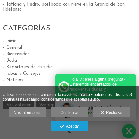
- Tatiana y Pedro: postboda con nieve en la Granja de San
Ildefonso
CATEGORÍAS
- Inicio
- General
- Bienvenidos
- Boda
- Reportajes de Estudio
- Ideas y Consejos
Hola, ¿tienes alguna pregunta?
- Noticias
Estaremos encantados de
resolver tus dudas y
preguntas.
Utilizamos cookies para mejorar la navegación web y obtener estadísticas. Si
continuas navegando, consideramos que aceptas su uso.
Ver anterior
Ver siguiente
Eurofoto Fotógrafos
Más información
Configurar
Rechazar
Online
Aviso legal
Aceptar